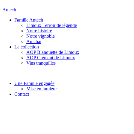
Antech
Menu
Famille Antech
Limoux Terroir de légende
Notre histoire
Notre vignoble
Au chai
La collection
AOP Blanquette de Limoux
AOP Crémant de Limoux
Vins tranquilles
Menu
Une Famille engagée
Mise en lumière
Contact
Menu