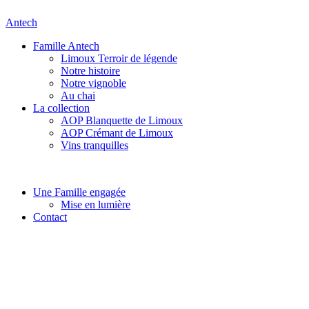
Antech
Menu
Famille Antech
Limoux Terroir de légende
Notre histoire
Notre vignoble
Au chai
La collection
AOP Blanquette de Limoux
AOP Crémant de Limoux
Vins tranquilles
Menu
Une Famille engagée
Mise en lumière
Contact
Menu